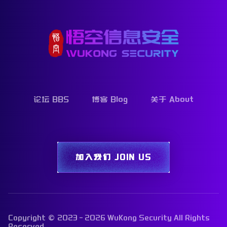
论坛 BBS
博客 Blog
关于 About
加入我们 JOIN US
Copyright © 2023-
2026
WuKong Security
All Rights
Reserved.