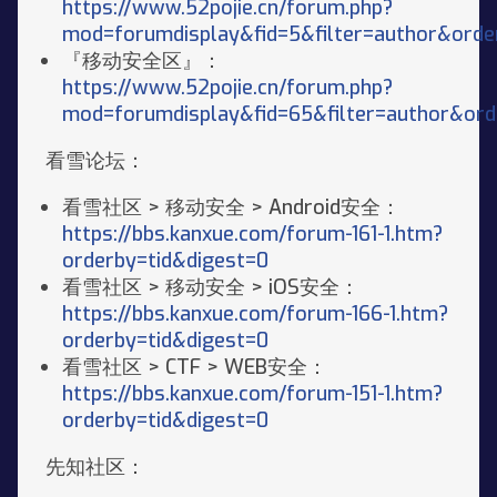
https://www.52pojie.cn/forum.php?
mod=forumdisplay&fid=5&filter=author&orde
『移动安全区』：
https://www.52pojie.cn/forum.php?
mod=forumdisplay&fid=65&filter=author&ord
看雪论坛：
看雪社区 > 移动安全 > Android安全：
https://bbs.kanxue.com/forum-161-1.htm?
orderby=tid&digest=0
看雪社区 > 移动安全 > iOS安全：
https://bbs.kanxue.com/forum-166-1.htm?
orderby=tid&digest=0
看雪社区 > CTF > WEB安全：
https://bbs.kanxue.com/forum-151-1.htm?
orderby=tid&digest=0
先知社区：